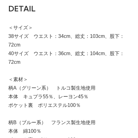
DETAIL
40
柄A（グリーン系）
＜サイズ＞
16,544円(税込)
38サイズ ウエスト：34cm、総丈：103cm、股下：
SOLD OUT
72cm
40
40サイズ ウエスト：36cm、総丈：104cm、股下：
柄B（ブルー系）
72cm
16,544円(税込)
在庫：1
＜素材＞
柄A（グリーン系） トルコ製生地使用
本体 キュプラ55％、レーヨン45％
ポケット裏 ポリエステル100％
柄B（ブルー系） フランス製生地使用
本体 綿100％