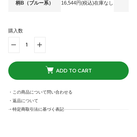
16
柄B（ブルー系）
16,544円(税込)
在庫なし
購入数
ADD TO CART
38
柄A（グリーン系）
16,544円(税込)
・この商品について問い合わせる
在庫：1
・返品について
・特定商取引法に基づく表記
38
柄B（ブルー系）
16,544円(税込)
SOLD OUT