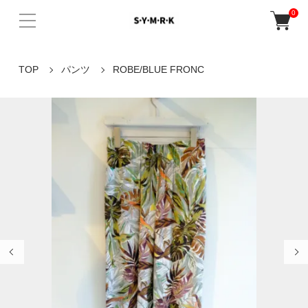
0
TOP
パンツ
ROBE/BLUE FRONC