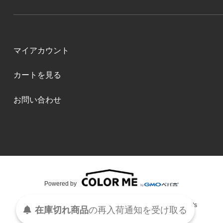
マイアカウント
カートを見る
お問い合わせ
Powered by
S・Y・M・R・K Copyright (C)2015 S・Y・M・R・K All Rights
在庫切れ商品
の
再入荷
通知を
受け取る
Reserved.