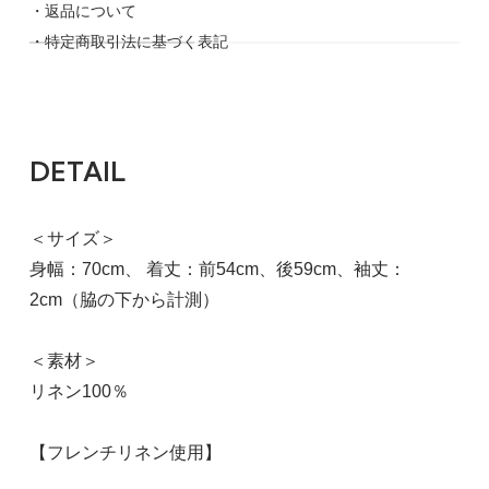
38（ワンサイズ）
・返品について
イエロー
・特定商取引法に基づく表記
13,904円(税込)
SOLD OUT
38（ワンサイズ）
DETAIL
ブルー
13,904円(税込)
SOLD OUT
＜サイズ＞
身幅：70cm、 着丈：前54cm、後59cm、袖丈：
2cm（脇の下から計測）
＜素材＞
リネン100％
【フレンチリネン使用】