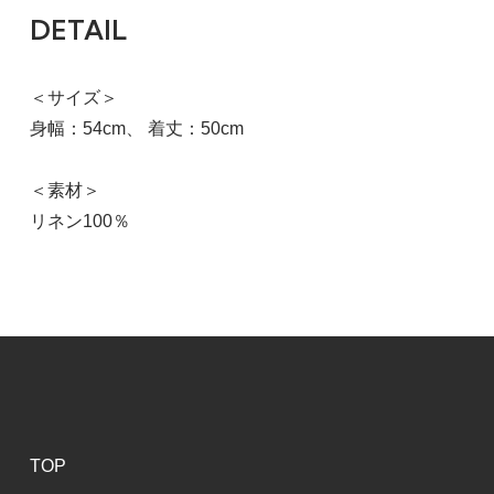
DETAIL
40
ブラック
40,700円(税込)
＜サイズ＞
在庫：1
身幅：54cm、 着丈：50cm
＜素材＞
リネン100％
TOP