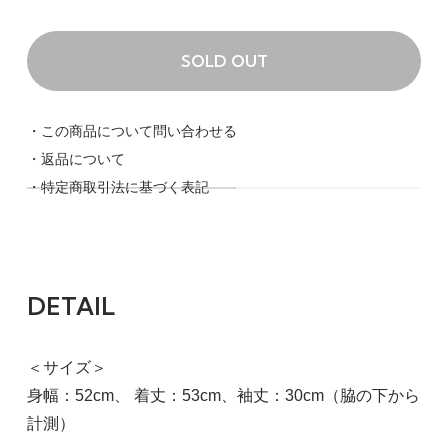
ホワイト
29,260円(税込)
SOLD OUT
SOLD OUT
40
・この商品について問い合わせる
レッド
・返品について
29,260円(税込)
SOLD OUT
・特定商取引法に基づく表記
40
ネイビー
29,260円(税込)
DETAIL
SOLD OUT
40
＜サイズ＞
ブラック
身幅：52cm、 着丈：53cm、袖丈：30cm（脇の下から
29,260円(税込)
計測）
SOLD OUT