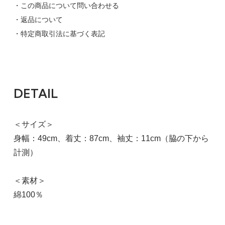
・この商品について問い合わせる
・返品について
・特定商取引法に基づく表記
DETAIL
M
ネイビー×オフホワイト
63,800円(税込)
＜サイズ＞
SOLD OUT
身幅：49cm、着丈：87cm、袖丈：11cm（脇の下から
計測）
＜素材＞
綿100％