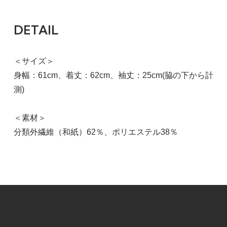
チャコールブラック
9,790円(税込)
DETAIL
SOLD OUT
＜サイズ＞
身幅：61cm、着丈：62cm、袖丈：25cm(脇の下から計
測)
＜素材＞
分類外繊維（和紙）62％、ポリエステル38％