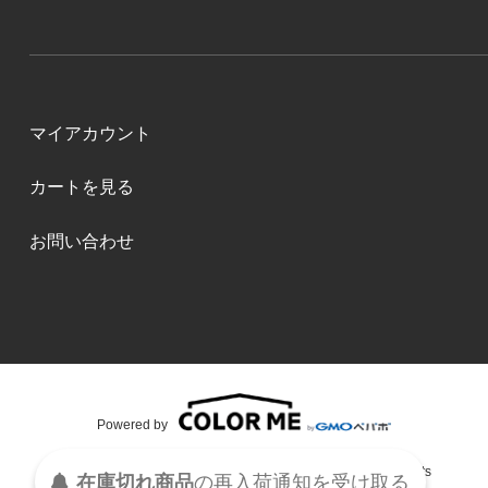
マイアカウント
カートを見る
お問い合わせ
Powered by
S・Y・M・R・K Copyright (C)2015 S・Y・M・R・K All Rights
在庫切れ商品
の
再入荷
通知を
受け取る