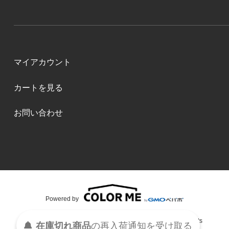
マイアカウント
カートを見る
お問い合わせ
Powered by
S・Y・M・R・K Copyright (C)2015 S・Y・M・R・K All Rights
在庫切れ商品
の
再入荷
通知を
受け取る