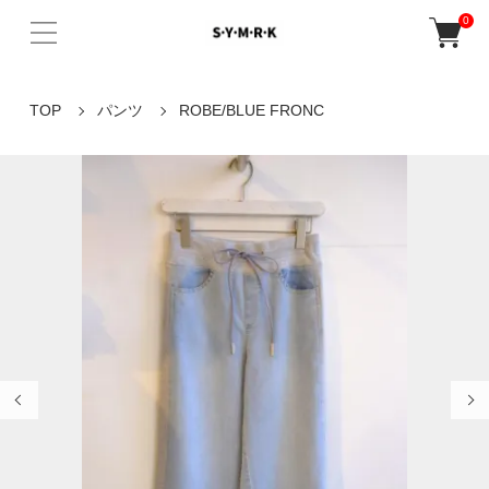
0
TOP
パンツ
ROBE/BLUE FRONC