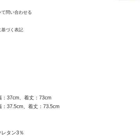
ブルー
いて問い合わせる
20,790円(税込)
在庫：4
に基づく表記
ブルー
20,790円(税込)
在庫：2
：37cm、着丈：73cm
37.5cm、着丈：73.5cm
ウレタン3％